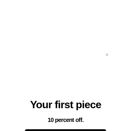
Sort by
05/28/2026
Sarah K.
Sturdy Leash
This is the second Trust leash I have purchased. It's sturdy,
yet light weight. Super fun color options (I have teal and
lilas/purple). The material is easy to maintain, even when
adventurous pups drag it through the mud.
0
0
Your first piece
05/06/2026
Ti N.
10 percent off.