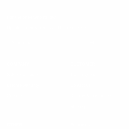
For the ones who follow.
Updates on new pieces and future releases.
Your e-mail
COMPANY
CUSTOMER
Säker Manifesto
Track my order
Lifetime warranty
Contact us
Careers
Returns & exchanges
Shipping
OTHER
Follow us