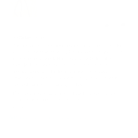
2
3
>>
Säker
replied:
Bonjour William, vraiment désolé que le noeud de votre
laisse se soit détaché ainsi. C'est la première fois qu'un
tel problème survient. Nous avons contacté notre
manufacturier pour nous assurer que cela ne se
reproduise plus. Entre-temps, je vous ai envoyé un
email pour résoudre le problème. Soyez sans craintes,
cela est couvert par notre garantie.
Merci encore de nous avoir fait confiance et sachez
qu'on ne prend pas cela à la légère.
Chris
Review couldn't be translated. Try again later