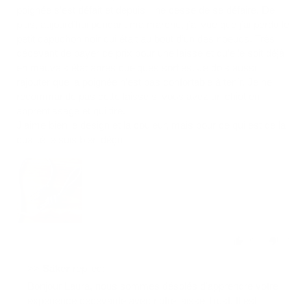
poignée s’est défait et depuis il ne cesse de se défaire. De
plus, aujourd’hui pendant ma marche, j’ai vue que j’ai perdu le
petit capuchon noir qui était au bout d’un des noeuds. Très
décevant de payer ce prix pour une laisse et qu’elle soit déjà
en mauvais état après quelques sorties. Je dois aussi
rajouter que la poignée n’est pas confortable à tenir. Je ne
recommande pas cette laisse si vous avez un chiot en
apprentissage et qui tire.
J’aime bien le design et la couleur, mais pour ce qui est de la
qualité je suis bien déçu
0
0
>>
Säker
replied:
Bonjour Laura, nous sommes désolés d'apprendre votre
expérience décevante avec notre laisse Trust. Il est