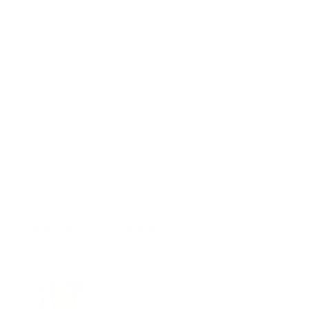
crucial pour nous que nos produits soient à la hauteur de
ce qui est attendu de la part des produits Säker. Cela n'a
pas été votre cas. Nous vous avons contacté par
courriel pour avoir plus de détails sur ces problèmes et
pour vous offrir quelques pistes de solution.
Merci d'avoir choisi Säker en premier et encore
sincèrement désolés.
Chris & l'équipe Säker.
Review couldn't be translated. Try again later
07/31/2025
William R.
Je m’attendais a une corde plus souple et le
Je m’attendais a une corde plus souple et le noeud c’est
défais