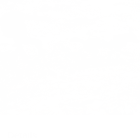
Show
Show
product
product
Trust™
Muse™
Leash
harness
Details