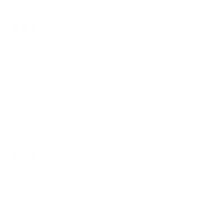
04/03/2026
Meredith W.
Safety lock every time. Otherwise, chaos will find you.
The safety lock on the carabiner is not an optional feature for
this leash to work, it is 100% required. I thought I was just
being hasty clipping in my <1 year husky the last two times it
unclipped from his harness...
Read more
1
0
02/22/2026
Ryan
Trust is a fitting great product name
Trust is a fitting great product name.