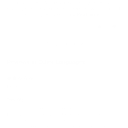
This leash is wonderful robust leash that is great for my 31kg
rescue golden Enzo. The locking carabiner gives me piece of
mind when walking (and soon to be...
Read more
2
0
1
2
3
Reviews in Other Languages
07/08/2026
Laura
Très déçu
Je suis très déçu par cette superbe laisse.
Le design est très beau, toutefois la qualité laisse vraiment à
désirer. J’ai reçu cette laisse il y a seulement quelques
semaines et après la première utilisation le noeud à la