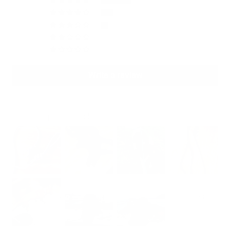
26
10
6
3
3
Write a review
Customer photos & videos