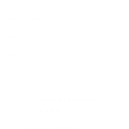
Dimensions & Weight
Care
Materials
Customer Reviews
4.10 out of 5
Based on 48 reviews