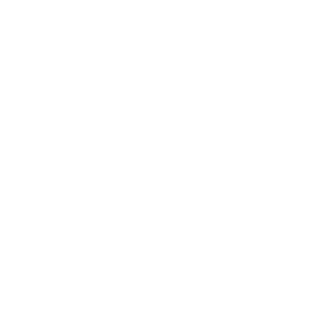
Lifetime
Free
Free shipping*
warranty
exchanges
Overview