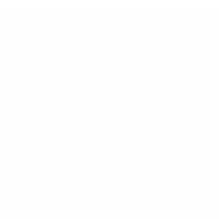
Säker promises.
Lifetime warranty
Built once, built for life.
Every Säker product is covered by
our
lifetime warranty
.
Free exchanges
Not the right fit? Swap it free, no questions asked.
Read on
Carbon-neutral shipments.
Deliveries, without the footprint.
Learn more