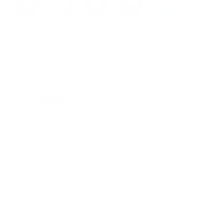
Add a matching collar:
Kelp™ Collar
19.95
Carbon-neutral shipping on all orders
More info