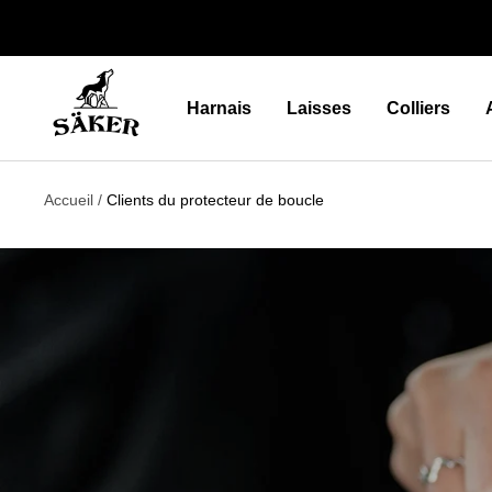
Passer
au
contenu
Säker
Harnais
Laisses
Colliers
Accueil
Clients du protecteur de boucle