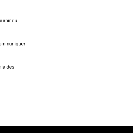
ournir du
 communiquer
nia des