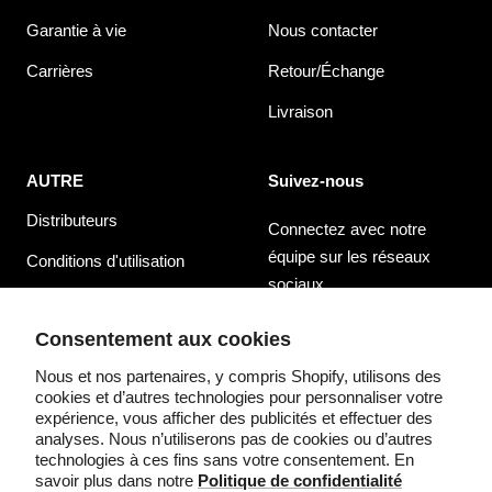
Garantie à vie
Nous contacter
Carrières
Retour/Échange
Livraison
AUTRE
Suivez-nous
Distributeurs
Connectez avec notre
équipe sur les réseaux
Conditions d'utilisation
sociaux
politique de confidentialité
Consentement aux cookies
Nous et nos partenaires, y compris Shopify, utilisons des
cookies et d’autres technologies pour personnaliser votre
expérience, vous afficher des publicités et effectuer des
Pays/région
Langue
États-Unis (USD $)
Français
analyses. Nous n’utiliserons pas de cookies ou d’autres
technologies à ces fins sans votre consentement. En
savoir plus dans notre
Politique de confidentialité
©2025 Säker