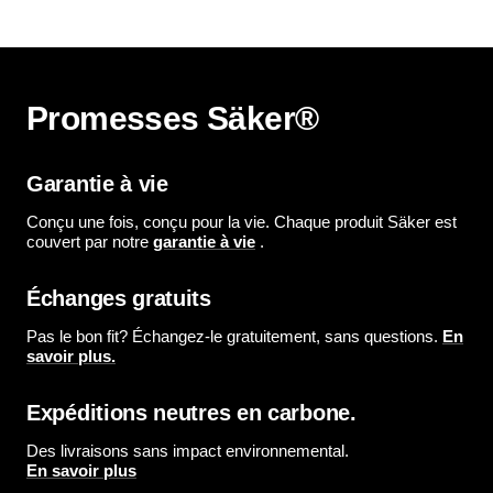
de
s
i
s
i
vente
e
l
e
l
s
s
Promesses Säker®
Garantie à vie
Conçu une fois, conçu pour la vie. Chaque produit Säker est
couvert par notre
garantie à vie
.
Échanges gratuits
Pas le bon fit? Échangez-le gratuitement, sans questions.
En
savoir plus.
Expéditions neutres en carbone.
Des livraisons sans impact environnemental.
En savoir plus