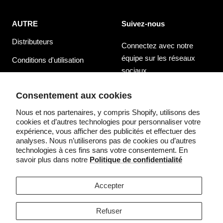
AUTRE
Suivez-nous
Distributeurs
Connectez avec notre
équipe sur les réseaux
Conditions d'utilisation
sociaux
politique de confidentialité
Consentement aux cookies
Nous et nos partenaires, y compris Shopify, utilisons des
cookies et d’autres technologies pour personnaliser votre
expérience, vous afficher des publicités et effectuer des
Pays/région
Langue
États-Unis (USD $)
Français
analyses. Nous n’utiliserons pas de cookies ou d’autres
technologies à ces fins sans votre consentement. En
savoir plus dans notre
Politique de confidentialité
©2025 Säker
Accepter
Nous acceptons
Refuser